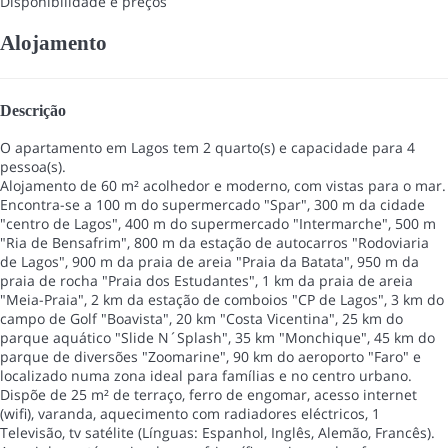
Disponibilidade e preços
Alojamento
Descrição
O apartamento em Lagos tem 2 quarto(s) e capacidade para 4
pessoa(s).
Alojamento de 60 m² acolhedor e moderno, com vistas para o mar.
Encontra-se a 100 m do supermercado "Spar", 300 m da cidade
"centro de Lagos", 400 m do supermercado "Intermarche", 500 m
"Ria de Bensafrim", 800 m da estação de autocarros "Rodoviaria
de Lagos", 900 m da praia de areia "Praia da Batata", 950 m da
praia de rocha "Praia dos Estudantes", 1 km da praia de areia
"Meia-Praia", 2 km da estação de comboios "CP de Lagos", 3 km do
campo de Golf "Boavista", 20 km "Costa Vicentina", 25 km do
parque aquático "Slide N´Splash", 35 km "Monchique", 45 km do
parque de diversões "Zoomarine", 90 km do aeroporto "Faro" e
localizado numa zona ideal para famílias e no centro urbano.
Dispõe de 25 m² de terraço, ferro de engomar, acesso internet
(wifi), varanda, aquecimento com radiadores eléctricos, 1
Televisão, tv satélite (Línguas: Espanhol, Inglês, Alemão, Francês).