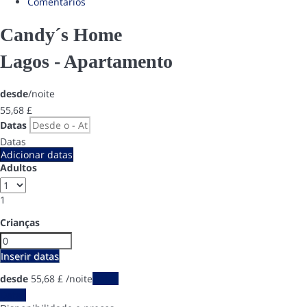
Comentários
Candy´s Home
Lagos -
Apartamento
desde
/noite
55,
68 £
Datas
Datas
Adicionar datas
Adultos
1
Crianças
Inserir datas
desde
55,
68 £
/noite
Datas
Datas