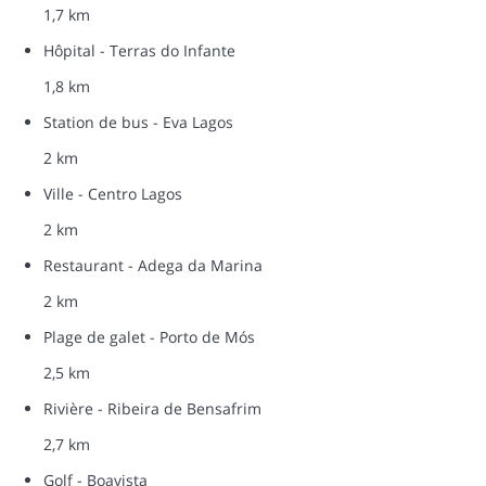
1,7 km
Hôpital - Terras do Infante
1,8 km
Station de bus - Eva Lagos
2 km
Ville - Centro Lagos
2 km
Restaurant - Adega da Marina
2 km
Plage de galet - Porto de Mós
2,5 km
Rivière - Ribeira de Bensafrim
2,7 km
Golf - Boavista