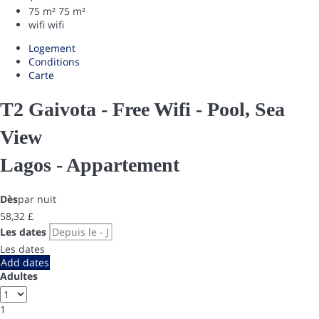
75 m²
75 m²
wifi
wifi
Logement
Conditions
Carte
T2 Gaivota - Free Wifi - Pool, Sea
View
Lagos -
Appartement
Dès
par nuit
58,
32 £
Les dates
Les dates
Add dates
Adultes
1