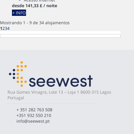
desde
141,
33 £
/ noite
+ INFO
Mostrando 1 - 9 de 34 alojamentos
1
2
3
4
Rua Gomes Vinagre, Lote 13 – Loja 1 8600-315 Lagos
Portugal
+ 351 282 763 508
+351 932 550 210
info@seewest.pt