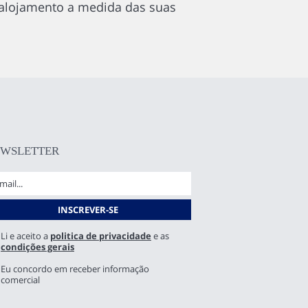
 alojamento a medida das suas
EWSLETTER
Li e aceito a
politica de privacidade
e as
condições gerais
Eu concordo em receber informação
comercial