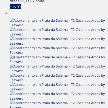
desde
85,
77 £
/ noite
+ INFO