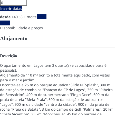
Inserir datas
desde
140,
53 £
/noite
Datas
Datas
Disponibilidade e preços
Alojamento
Descrição
O apartamento em Lagos tem 3 quarto(s) e capacidade para 6
pessoa(s).
Alojamento de 110 m² bonito e totalmente equipado, com vistas
para o mar e jardim.
Encontra-se a 25 m do parque aquático "Slide N´Splash", 300 m
da estação de comboios "Estaçao da CP de Lagos", 350 m "Ribeira
de Bensafrim", 400 m do supermercado "Pingo Doce", 600 m da
praia de areia "Meia-Praia", 600 m da estação de autocarros
"Lagos", 900 m da cidade "centro da cidade", 900 m da praia de
rocha "Praia da Batata", 3 km do campo de Golf "Palmares", 20 km
"Costa Vicentina", 35 km "Monchique", 45 km do parque de