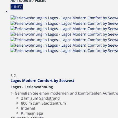
Ab
137,
90 £
/ Nacht
+ INFO
6
2
Lagos Modern Comfort by Seewest
Lagos -
Ferienwohnung
✨ Genießen Sie einen modernen und komfortablen Aufenthalt 
2 km zum Sandstrand
800 m zum Stadtzentrum
Internet
Klimaanlage